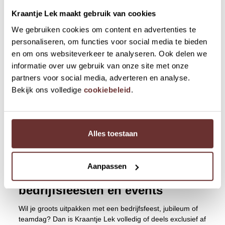
sluit af met een BBQ op het terras tussen het groen. Wij
Kraantje Lek maakt gebruik van cookies
regelen het van begin tot eind, jullie hoeven alleen nog
maar mee te doen (of een beetje vals te spelen, dat mag
We gebruiken cookies om content en advertenties te
ook).
personaliseren, om functies voor social media te bieden
en om ons websiteverkeer te analyseren. Ook delen we
informatie over uw gebruik van onze site met onze
OFFERTE AANVRAGEN
partners voor social media, adverteren en analyse.
Bekijk ons volledige
cookiebeleid
.
Alles toestaan
Aanpassen
Exclusief afhuren voor
bedrijfsfeesten en events
Wil je groots uitpakken met een bedrijfsfeest, jubileum of
teamdag? Dan is Kraantje Lek volledig of deels exclusief af