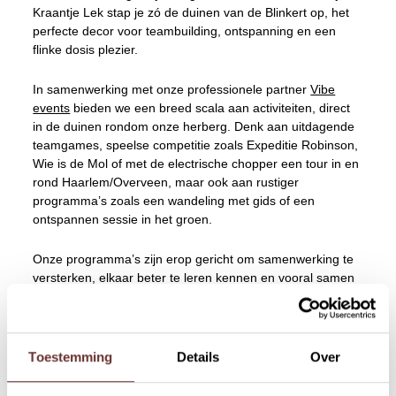
Kraantje Lek stap je zó de duinen van de Blinkert op, het
perfecte decor voor teambuilding, ontspanning en een
flinke dosis plezier.
In samenwerking met onze professionele partner
Vibe
events
bieden we een breed scala aan activiteiten, direct
in de duinen rondom onze herberg. Denk aan uitdagende
teamgames, speelse competitie zoals Expeditie Robinson,
Wie is de Mol of met de electrische chopper een tour in en
rond Haarlem/Overveen, maar ook aan rustiger
programma’s zoals een wandeling met gids of een
ontspannen sessie in het groen.
Onze programma’s zijn erop gericht om samenwerking te
versterken, elkaar beter te leren kennen en vooral samen
een goede dag te hebben. En werkt het weer een keer niet
mee? Dan verplaatsen we moeiteloos naar binnen,
bijvoorbeeld in het Tuighuis. Zo gaat jullie teamdag altijd
door.
Toestemming
Details
Over
Maak de dag compleet met een lunch, borrel of diner, of