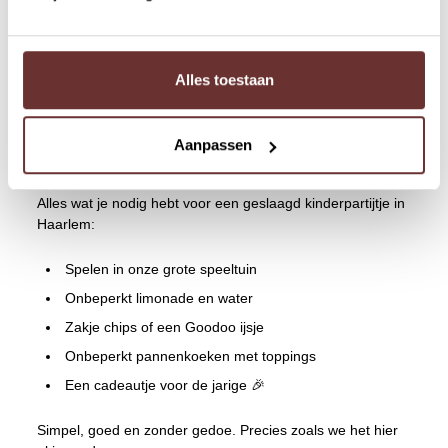
Het leukste kinderpartijtje in Haarlem?
Tijdens een kinderpartijtje bij Kraantje Lek begint het
Alles toestaan
avontuur in onze grote speeltuin. De kinderen vermaken
zich, terwijl jij rustig geniet van de omgeving. En daarna?
Dan is het tijd voor pannenkoeken. Veel pannenkoeken.
Aanpassen
Wat zit er bij het kinderpartijtje?
Alles wat je nodig hebt voor een geslaagd kinderpartijtje in
Haarlem:
Spelen in onze grote speeltuin
Onbeperkt limonade en water
Zakje chips of een Goodoo ijsje
Onbeperkt pannenkoeken met toppings
Een cadeautje voor de jarige 🎉
Simpel, goed en zonder gedoe. Precies zoals we het hier