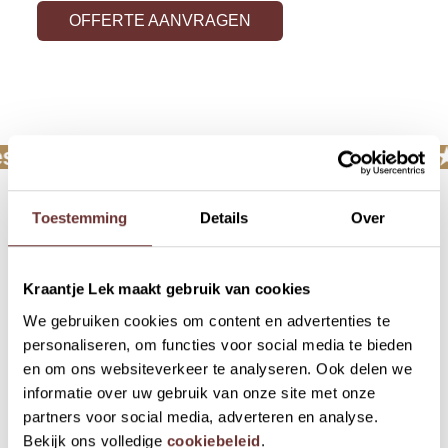
OFFERTE AANVRAGEN
s vier je in de duinen bij Kraantje Lek ★
Toestemming
Details
Over
Kinderpartijtje Haarlem vieren
bij Kraantje Lek
Kraantje Lek maakt gebruik van cookies
Een kinderpartijtje in Haarlem vier je het liefst buiten.
Rennen, klimmen, verdwalen in het bos en daarna samen
We gebruiken cookies om content en advertenties te
aan tafel, precies zoals het hoort.
personaliseren, om functies voor social media te bieden
en om ons websiteverkeer te analyseren. Ook delen we
Bij Kraantje Lek, aan de rand van de duinen in Overveen,
informatie over uw gebruik van onze site met onze
vieren we al generaties lang verjaardagen. Geen druk
partners voor social media, adverteren en analyse.
programma of overvolle planning, maar gewoon: spelen,
lachen en genieten. Zoals een kinderfeestje bedoeld is.
Bekijk ons volledige
cookiebeleid
.