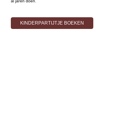
al jaren doen.
KINDERPARTIJTJE BOEKEN
Informatie
Contact
Speeltuin
Vacatures
Veelgestelde vragen
Pannenkoeken eten in Haarlem
Kaasfondue Haarlem
Babyshower Haarlem
Kinderfeestje in Haarlem